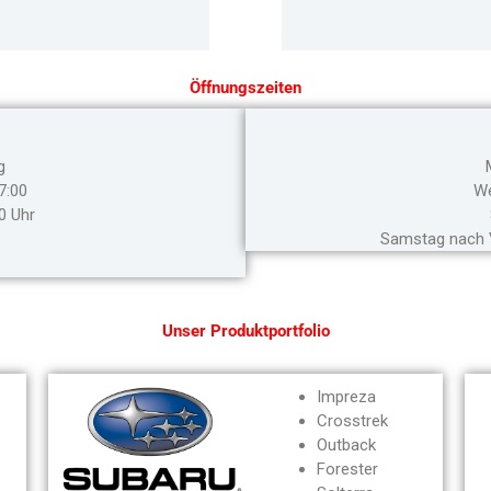
Öffnungszeiten
g
7:00
We
0 Uhr
Samstag nach V
Unser Produktportfolio
Impreza
Crosstrek
Outback
Forester