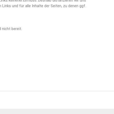
nks keinerlei Einfluss. Deshalb distanzieren wir uns
 Links und für alle Inhalte der Seiten, zu denen ggf.
 nicht bereit.