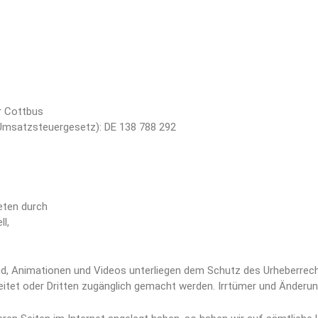
r Cottbus
msatzsteuergesetz): DE 138 788 292
eten durch
l,
ound, Animationen und Videos unterliegen dem Schutz des Urheberrec
itet oder Dritten zugänglich gemacht werden. Irrtümer und Änderun