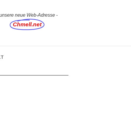
 unsere neue Web-Adresse -
Chmell.net
KT