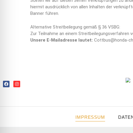
Sollten wir auf diesen Seiten Verknüpfungen zu ander
hiermit ausdrücklich von allen Inhalten der verknüpfte
Banner führen.
Alternative Streitbeilegung gemäß § 36 VSBG:
Zur Teilnahme an einem Streitbeilegungsverfahren vor
Unsere E-Mailadresse lautet:
Cottbus@honda-chm
F
I
a
n
c
s
e
t
b
a
o
g
o
r
k
a
m
IMPRESSUM
DATE